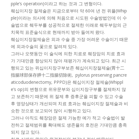
pple’s operation)이라고 하는 것과 그 변형이다.
췌십이지장 절제술은 지금으로부터 약 60여 년 전 위플(Whip
ple)이라는 의사에 의해 처음으로 시도된 수술방법인데 이 수
술법으로 췌두부를 성공적으로 절제한 이래로 췌두부암의 근
치목적 표준술식으로 현재까지 받아 들여져 왔다.
췌십이지장절제술은 외과 수술 중 가장 어려운 수술이기 때문
에 외과수술의 꽃으로 알려져 있다.
그러나 오랫동안 이 술식에 의한 치료로 췌장암의 치료 효과
가 기대만큼 향상되지 않아 재평가가 계속되고 있다. 최근 시
행되고 있는 위십이지장구부보존 췌십이지장절제술(胃十二
指腸球部保存膵十二指腸切除術, pylorus preserving pancre
aticoduodenectomy, PPPD)은 췌십이지장 절제술(Whippl
e’s op)의 변형으로 위유문부와 십이지장구부를 절제하지 않
고 보존하기 때문에 위 절제 후 증후군을 피할 수 있고 수술
후 영양상태가 개선되며 치료 효과는 췌십이지장 절제술과 비
슷한 것으로 보고되어 많이 시행하고 있다.
그러나 아직도 췌장암은 절제 가능한 예가 적고 수술법이 발
전하고 절제범위를 확대해도 생존율의 호전은 기대만큼 충족
되지 않고 있다.