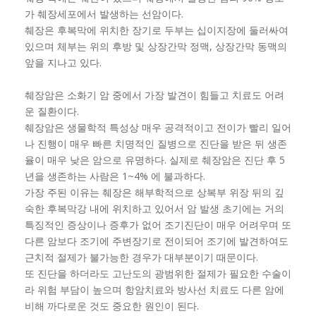
가 췌장세포에서 발생하는 선암이다.
췌장은 후복막에 위치한 장기로 두부는 십이지장에 둘러싸여
있으며 체부는 위의 후방 및 상장간막 정맥, 상장간막 동맥의
앞을 지나고 있다.
췌장암은 소화기 암 중에서 가장 발견이 힘들고 치료도 어려
운 질환이다.
췌장암은 생물학적 특성상 매우 공격적이고 전이가 빨리 일어
나 진행이 매우 빠른 치명적인 질병으로 진단을 받은 뒤 생존
율이 매우 낮은 암으로 유명하다. 실제로 췌장암은 진단 후 5
년을 생존하는 사람은 1~4% 에 불과하다.
가장 주된 이유는 췌장은 해부학적으로 상복부 위장 뒤의 깊
숙한 후복막강 내에 위치하고 있어서 암 발생 초기에는 거의
특징적인 증상이나 증후가 없어 조기진단이 매우 어려우며 또
다른 암보다 조기에 주변장기로 전이되어 조기에 발견하여도
근치적 절제가 불가능한 경우가 대부분이기 때문이다.
또 진단을 하더라도 고난도의 광범위한 절제가 필요한 수술이
라 위험 부담이 높으며 항암치료와 방사선 치료도 다른 암에
비해 까다로운 것도 중요한 원인이 된다.