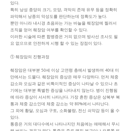
있다.
특히 낭성 종양의 크기, 모양, 격막의 존재 유무 등을 정확히
파악해서 낭종의 악성도를 판단하는데 정확도가 높다.
뿐만 아니라 내시경 초음파는 가는 바늘을 췌장암에 찔러서
조직을 얻어 췌장암 여부를 확인할 수 있다.
이러한 시술에 따른 합병증은 거의 없으며 방사선 조사도 필
요 없으므로 안전하게 시행 할 수 있는 장점이 있다.
① 췌장암의 진행과정
췌장암은 대부분 50세 이상 고연령 층에서 발생하며 40대 미
만에서는 드물다. 췌장암의 증상은 매우 다양하다. 먼저 체중
감소와 오심과 같은 비특이적인 증상이 나타날 수 있으나 초
기에는 대부분 특별한 증상을 나타내지 않는다. 병이 진행됨
에 따라 증상이 서서히 나타난다. 가장 흔한 증상은 상복부 복
통과 체중 감소인데 체중 감소는 약 80%에서 나타난다.
그 외에 황달, 오심과 구토, 소화불량, 전신 쇠약감 등이 올 수
있다.
통증은 거의 대다수에서 나타나지만 처음에는 애매해서 무시
해 버리는 경우가 많다. 통증은 주로 명치 부근이나 오른쪽 또