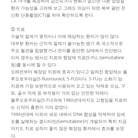
CA 19-9를 측정하여 감소되거나 변화가 없으면 다른 양성질
환의 가능성을 고려해 보고 그래도 의심이 되면 복부 골반 전
산화 단층촬영(CT)을 하여 확인하도록 한다.
⑤ 치료
수술적 절제가 원칙이나 이에 해당하는 환자가 많지 않다.
대부분 환자는 근치적 절제가 불가능한 병기 즉 국소적으로
주요 혈관을 침범했거나 전이를 동반한 상태에서 진단된다.
이의 경우는 방사선 치료와 항암제 치료(5-FU, Gemcitabine
등)를 동시에 할 수 있다.
오래전부터 췌장암 치료에 효과가 있다고 알려진 항암제는 플
루오로우라실(5-fluorouracil, 5-FU)이다. 5-FU는 소화기 암
치료에 가장 보편적으로 사용되어 오고 있는 약제로 오심, 구
토, 골수 억제 등 부작용이 거의 없는 안전한 약제다.
플루오로우라실(5-FU)외에 1980년대까지도 고형암을 치료하
는 신약의 출현이 거의 없었다.
1990년대에 이르러 세포 내에서 DNA 합성을 억제하여 암세
포를 살해하는 겜시타빈(Gemcitabine)이 개발되어 특히 지금
까지도 치료 성적이 좋지 않은 췌장암 환자에서 효과를 보였
다.