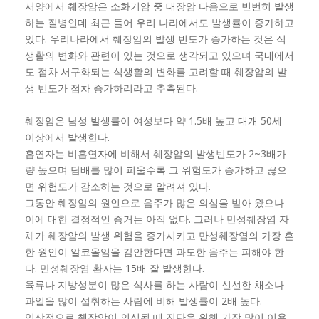
서양에서 췌장암은 소화기암 중 대장암 다음으로 빈번히 발생
하는 질병인데 최근 들어 우리 나라에서도 발생률이 증가하고
있다. 우리나라에서 췌장암의 발생 빈도가 증가하는 것은 식
생활의 변화와 관련이 있는 것으로 생각되고 있으며 국내에서
도 점차 서구화되는 식생활의 변화를 고려할 때 췌장암의 발
생 빈도가 점차 증가하리라고 추측된다.
췌장암은 남성 발생률이 여성보다 약 1.5배 높고 대개 50세
이상에서 발생한다.
흡연자는 비흡연자에 비해서 췌장암의 발생빈도가 2~3배가
량 높으며 담배를 많이 피울수록 그 위험도가 증가하고 끊으
면 위험도가 감소하는 것으로 알려져 있다.
그동안 췌장암의 원인으로 음주가 많은 의심을 받아 왔으나
이에 대한 결정적인 증거는 아직 없다. 그러나 만성췌장염 자
체가 췌장암의 발생 위험을 증가시키고 만성췌장염의 가장 흔
한 원인이 알코올임을 감안한다면 과도한 음주는 피해야 한
다. 만성췌장염 환자는 15배 잘 발생한다.
육류나 지방성분이 많은 식사를 하는 사람이 신선한 채소나
과일을 많이 섭취하는 사람에 비해 발생률이 2배 높다.
임상적으로 췌장암이 의심될 때 진단을 위해 가장 많이 이용