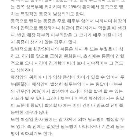
는 왼쪽 상복부에 위치하며 약 25%의 환자에서 등쪽으로 뻗
치는 특징적인 통증이 발생되기도 한다.
등쪽으로 뻗치는 통증은 주로 췌두부 암에서 나타나며 췌장의
막이 압력으로 팽창하거나 췌관이 좁아지거나 막혔을 때 생긴
다. 반면 췌장 체부와 미부의암은 그 크기가 매우 커질 때 까
지 통증이 생기지 않는 경우가 많다.
일반적으로 췌장암에서의 복통은 식사 후 또는 누웠을 때 심
하고, 허리를 앞으로 굽히면 완화된다. 초기에는 통증이 간헐
적으로 오나 시간이 경과함에 따라 보다 지속적이며 그 정도
도 심해진다.
췌장암의 위치에 따라 임상 증상에 차이가 있을 수 있어서 두
부(頭部)에 췌장암이 발생한 췌두부암에서는 황달이 대부분
의 경우(약 80%)에서 발생하여 조기에 암을 발견 할 수 있는
지표가 될 수 있다. 그러나 체부나 미부의 췌장암에서는 황달
이 드문데 황달이 발생할 때에는 이미 간이나 림프절 전이를
동반한 경우가 많다.
또한 췌장암 환자 중에는 암 자체에 의해 당뇨병이 발생할 수
도 있다. 즉 전에는 없었던 당뇨병이 나타나거나 기존의 당뇨
병이 악화되기도 한다.