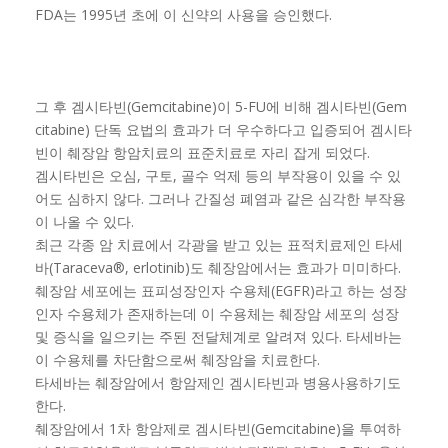
FDA는 1995년 초에 이 신약의 사용을 승인했다.
그 후 겜시타빈(Gemcitabine)이 5-FU에 비해 겜시타빈(Gem
citabine) 단독 요법의 효과가 더 우수하다고 입증되어 겜시타
빈이 췌장암 항암치료의 표준치료로 자리 잡게 되었다.
겜시타빈은 오심, 구토, 골수 억제 등의 부작용이 있을 수 있
어도 심하지 않다. 그러나 간질성 폐염과 같은 심각한 부작용
이 나올 수 있다.
최근 각종 암 치료에서 각광을 받고 있는 표적치료제인 타세
바(Taraceva®, erlotinib)도 췌장암에서는 효과가 미미하다.
췌장암 세포에는 표피성장인자 수용체(EGFR)라고 하는 성장
인자 수용체가 존재하는데 이 수용체는 췌장암 세포의 성장
및 증식을 일으키는 주된 전달체계로 알려져 있다. 타세바는
이 수용체를 차단함으로써 췌장암을 치료한다.
타세바는 췌장암에서 항암제인 겜시타빈과 병용사용하기도
한다.
췌장암에서 1차 항암제로 겜시타빈(Gemcitabine)을 투여하