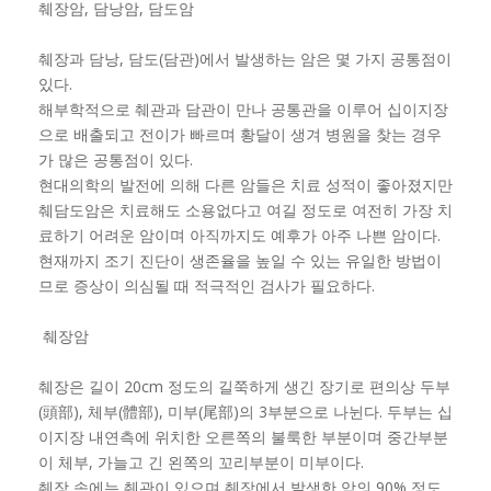
췌장암, 담낭암, 담도암
췌장과 담낭, 담도(담관)에서 발생하는 암은 몇 가지 공통점이
있다.
해부학적으로 췌관과 담관이 만나 공통관을 이루어 십이지장
으로 배출되고 전이가 빠르며 황달이 생겨 병원을 찾는 경우
가 많은 공통점이 있다.
현대의학의 발전에 의해 다른 암들은 치료 성적이 좋아졌지만
췌담도암은 치료해도 소용없다고 여길 정도로 여전히 가장 치
료하기 어려운 암이며 아직까지도 예후가 아주 나쁜 암이다.
현재까지 조기 진단이 생존율을 높일 수 있는 유일한 방법이
므로 증상이 의심될 때 적극적인 검사가 필요하다.
췌장암
췌장은 길이 20cm 정도의 길쭉하게 생긴 장기로 편의상 두부
(頭部), 체부(體部), 미부(尾部)의 3부분으로 나뉜다. 두부는 십
이지장 내연측에 위치한 오른쪽의 불룩한 부분이며 중간부분
이 체부, 가늘고 긴 왼쪽의 꼬리부분이 미부이다.
췌장 속에는 췌관이 있으며 췌장에서 발생한 암의 90% 정도