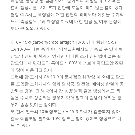
췌장염, 염증성 장 질환에서도 증가되며 췌장암의 초기에는
흔히 정상치를 보여 조기 진단에 도움이 되지 않는 흠이 있다.
혈청 CEA치는 췌장암에 대한 진단적 의의보다 이것을 주기적
으로 측정함으로써 췌장암 치료에 대한 반응 및 예후 판정에
보다 큰 의의가 있다.
㉡ CA 19-9(carbohydrate antigen 19-9, 당쇄 항원 19-9)
CA 19-9는 다른 종양이나 양성질환에서도 상승될 수 있어 췌
담도암 진단에 한계가 있지만 마땅한 조기 진단법이 없는 췌
담도암에서 민감도와 특이도가 80%이상 보여 췌담도암 진단
에 많이 이용되고 있다.
그런데 암 표지자 CA 19-9의 문제점은 췌장암 이 외에도 담도
를 포함한 소화기계의 암과 담석증, 담관염, 폐쇄성 황달이 동
반되는 경우, 간 낭종이나 간 농양 등과 같은 양성에서도 꽤
높은 수치로 상승되는 경우가 있어 암과의 감별이 어려운 경
우가 종종 있다는 점이다.
또 전체 인구의 10% 정도는 CA 19-9 자체가 검출되지 않아
결국 췌담도암 환자의 10% 정도는 암이 있어도 정상으로 나
올 수 있다.