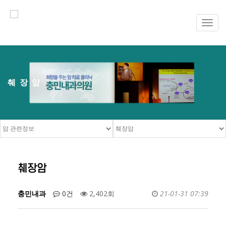
Toggl
navig
췌장암
췌장암
충민내과
0건
2,402회
21-01-31 07:39