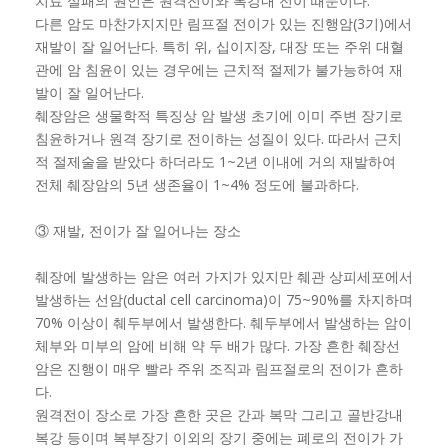
치료 실패의 원인은 원격전이와 복강내 전이 때문이다.
다른 암도 마찬가지지만 림프절 전이가 있는 진행암(3기)에서
재발이 잘 일어난다. 특히 위, 십이지장, 대장 또는 주위 대혈
관에 암 침윤이 있는 경우에는 근치적 절제가 불가능하여 재
발이 잘 일어난다.
췌장암은 생물학적 특징상 암 발생 초기에 이미 주변 장기로
침윤하거나 원격 장기로 전이하는 성질이 있다. 따라서 근치
적 절제술을 받았다 하더라도 1~2년 이내에 거의 재발하여
전체 췌장암의 5년 생존율이 1~4% 정도에 불과하다.
③ 재발, 전이가 잘 일어나는 장소
췌장에 발생하는 암은 여러 가지가 있지만 췌관 상피세포에서
발생하는 선암(ductal cell carcinoma)이 75~90%를 차지하며
70% 이상이 췌두부에서 발생한다. 췌두부에서 발생하는 암이
체부와 미부의 암에 비해 약 두 배가 많다. 가장 흔한 췌장선
암은 진행이 매우 빨라 주위 조직과 림프절로의 전이가 흔하
다.
원격전이 장소로 가장 흔한 곳은 간과 복막 그리고 골반강내
복강 등이며 복부장기 이외의 장기 중에는 폐로의 전이가 가