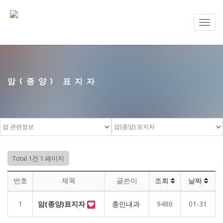
Toggl
navig
암(종양) 표지자
Total 1건
1 페이지
번호
제목
글쓴이
조회
날짜
1
암(종양)표지자
충민내과
9486
01-31