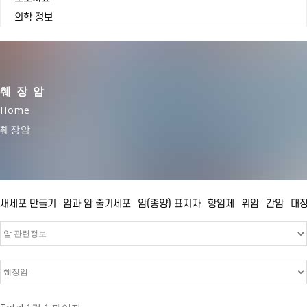
의학 정보
췌장암
Home
췌장암
새세포 만들기
암과 암 줄기세포
암(종양) 표지자
항암제
위암
간암
대