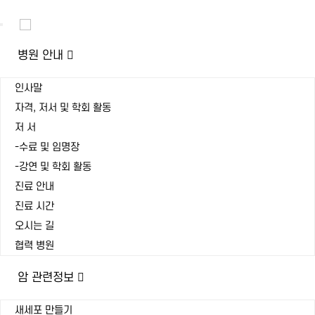
Toggle
navigation
병원 안내
인사말
자격, 저서 및 학회 활동
저 서
-수료 및 임명장
-강연 및 학회 활동
진료 안내
진료 시간
오시는 길
협력 병원
암 관련정보
새세포 만들기