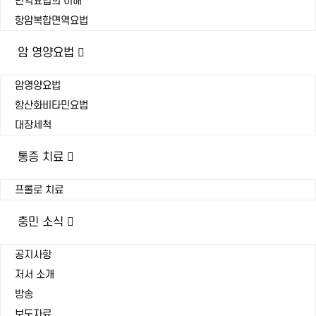
면역요법의 이해
항암복합면역요법
암 영양요법
암영양요법
항산화비타민요법
대장세척
통증 치료
프롤로 치료
충민 소식
공지사항
저서 소개
방송
보도자료