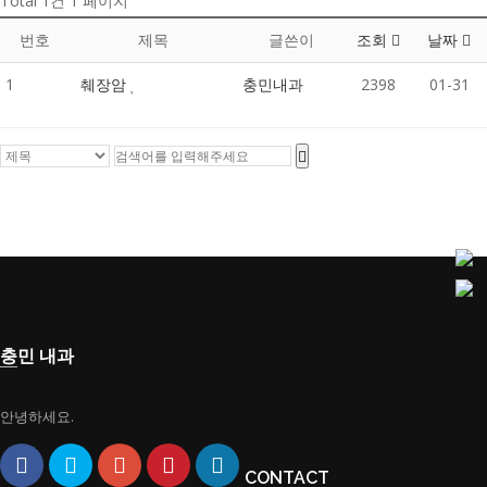
Total 1건
1 페이지
번호
제목
글쓴이
조회
날짜
1
췌장암
충민내과
2398
01-31
충민 내과
안녕하세요.
CONTACT