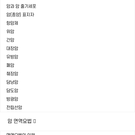
암과 암 줄기세포
암(종양) 표지자
항암제
위암
간암
대장암
유방암
폐암
췌장암
담낭암
담도암
방광암
전립선암
암 면역요법