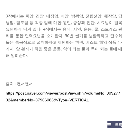
3장에서는 위암, 간암, 대장암, 폐암, 방광암, 전립선암, 췌장암, 담
낭암, 담도암 등 각종 암에 대한 원인, 증상과 진단, 치료법이 일목
요연하게 담겨 있다. 4장에서는 음식, 자연, 운동, 물, 스트레스 관
리를 통한 면역요법을 소개한다. 50번 씹기를 생활화하고 탄수화
물은 통곡식으로 섭취하자고 제안하는 한편, 베스트 항암 식품 17
가지, 암 환자가 하면 좋은 운동, 약이 되는 물과 독이 되는 물에 대
해 알려준다.
출처 : 캔서앤서
https://post.naver.com/viewer/postView.nhn?volumeNo=309277
02&memberNo=37966086&vType=VERTICAL
목록