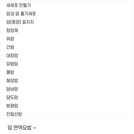
새세포 만들기
암과 암 줄기세포
암(종양) 표지자
항암제
위암
간암
대장암
유방암
폐암
췌장암
담낭암
담도암
방광암
전립선암
암 면역요법