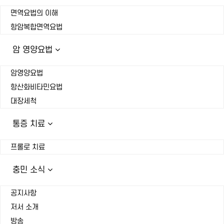
면역요법의 이해
항암복합면역요법
암 영양요법
암영양요법
항산화비타민요법
대장세척
통증 치료
프롤로 치료
충민 소식
공지사항
저서 소개
방송