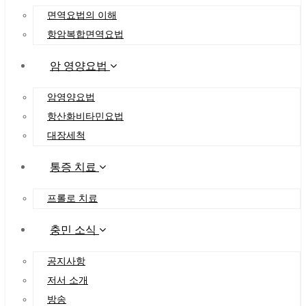
면역요법의 이해
항암복합면역요법
암 영양요법
암영양요법
항산화비타민요법
대장세척
통증 치료
프롤로 치료
충민 소식
공지사항
저서 소개
방송