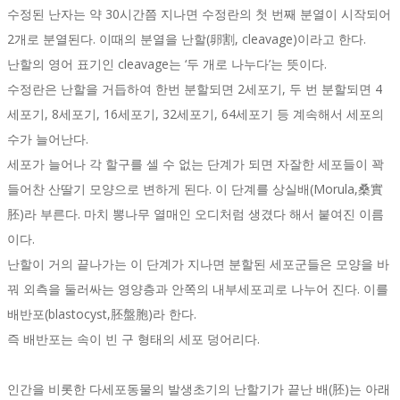
수정된 난자는 약 30시간쯤 지나면 수정란의 첫 번째 분열이 시작되어
2개로 분열된다. 이때의 분열을 난할(卵割, cleavage)이라고 한다.
난할의 영어 표기인 cleavage는 ‘두 개로 나누다’는 뜻이다.
수정란은 난할을 거듭하여 한번 분할되면 2세포기, 두 번 분할되면 4
세포기, 8세포기, 16세포기, 32세포기, 64세포기 등 계속해서 세포의
수가 늘어난다.
세포가 늘어나 각 할구를 셀 수 없는 단계가 되면 자잘한 세포들이 꽉
들어찬 산딸기 모양으로 변하게 된다. 이 단계를 상실배(Morula,桑實
胚)라 부른다. 마치 뽕나무 열매인 오디처럼 생겼다 해서 붙여진 이름
이다.
난할이 거의 끝나가는 이 단계가 지나면 분할된 세포군들은 모양을 바
꿔 외측을 둘러싸는 영양층과 안쪽의 내부세포괴로 나누어 진다. 이를
배반포(blastocyst,胚盤胞)라 한다.
즉 배반포는 속이 빈 구 형태의 세포 덩어리다.
인간을 비롯한 다세포동물의 발생초기의 난할기가 끝난 배(胚)는 아래