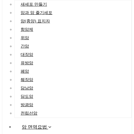
새세포 만들기
암과 암 줄기세포
암(종양) 표지자
항암제
위암
간암
대장암
유방암
폐암
췌장암
담낭암
담도암
방광암
전립선암
암 면역요법