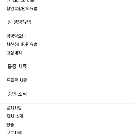
면역요법의 이해
항암복합면역요법
암 영양요법
암영양요법
항산화비타민요법
대장세척
통증 치료
프롤로 치료
충민 소식
공지사항
저서 소개
방송
보도자료