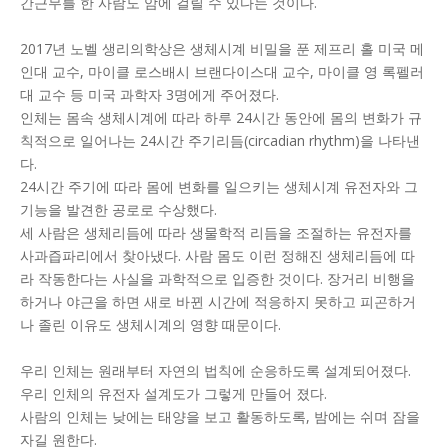
간근무를 한 사람도 암에 걸릴 수 있다는 것이다.
2017년 노벨 생리의학상은 생체시계 비밀을 푼 제프리 홀 미국 메
인대 교수, 마이클 로스배시 브랜다이스대 교수, 마이클 영 록펠러
대 교수 등 미국 과학자 3명에게 주어졌다.
인체는 몸속 생체시계에 따라 하루 24시간 동안에 몸의 변화가 규
칙적으로 일어나는 24시간 주기리듬(circadian rhythm)을 나타낸
다.
24시간 주기에 따라 몸에 변화를 일으키는 생체시계 유전자와 그
기능을 발견한 공로로 수상했다.
세 사람은 생체리듬에 따라 생물학적 리듬을 조절하는 유전자를
사과즙파리에서 찾아냈다. 사람 몸도 이런 정해진 생체리듬에 따
라 작동한다는 사실을 과학적으로 입증한 것이다. 장거리 비행을
하거나 야근을 하면 새로 바뀐 시간에 적응하지 못하고 피곤하거
나 졸린 이유도 생체시계의 영향 때문이다.
우리 인체는 원래부터 자연의 법칙에 순응하도록 설계되어졌다.
우리 인체의 유전자 설계도가 그렇게 만들어 졌다.
사람의 인체는 낮에는 태양을 보고 활동하도록, 밤에는 쉬며 잠을
자길 원한다.