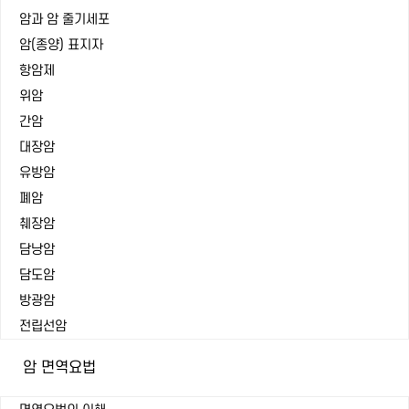
암과 암 줄기세포
암(종양) 표지자
항암제
위암
간암
대장암
유방암
폐암
췌장암
담낭암
담도암
방광암
전립선암
암 면역요법