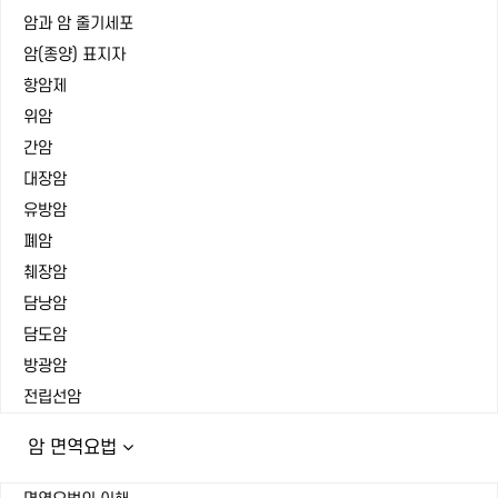
암과 암 줄기세포
암(종양) 표지자
항암제
위암
간암
대장암
유방암
폐암
췌장암
담낭암
담도암
방광암
전립선암
암 면역요법