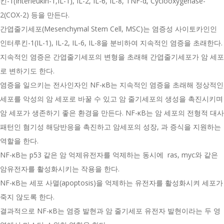
킨-1(Interleukin-1,IL-1), IL-2, IL-6, IL-8, TNF-α, Cyclooxygenase-
2(COX-2) 등을 만든다.
간엽줄기세포(Mesenchymal Stem Cell, MSC)는 염증성 사이토카인인
인터루킨-1(IL-1), IL-2, IL-6, IL-8을 분비하여 지속적인 염증을 초래한다.
지속적인 염증은 간엽줄기세포의 변형을 초래해 간엽줄기세포가 암 세포
로 변하기도 한다.
염증을 일으키는 전사인자인 NF-κB는 지속적인 염증을 초래해 정상적인
세포를 악성의 암 세포로 바꿀 수 있고 암 줄기세포의 생성을 촉진시키며
암 세포가 생존하기 좋은 환경을 만든다. NF-κB는 암 세포의 전형적 대사
패턴인 혐기성 해당반응을 촉진하고 암세포의 성장, 과 증식을 지원하는
역할을 한다.
NF-κB는 p53 같은 암 억제유전자를 억제하는 동시에 ras, myc와 같은
암유전자를 활성화시키는 작용을 한다.
NF-κB는 세포 사멸(apoptosis)을 억제하는 유전자를 활성화시켜 세포가
죽지 않도록 한다.
결과적으로 NF-κB는 염증 발현과 암 줄기세포 유전자 발현이라는 두 영