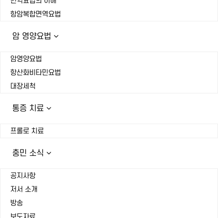
면역요법의 이해
항암복합면역요법
암 영양요법
암영양요법
항산화비타민요법
대장세척
통증 치료
프롤로 치료
충민 소식
공지사항
저서 소개
방송
보도자료