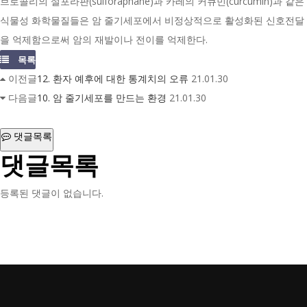
브로콜리의 설포라판(sulforaphane)과 카레의 커큐민(curcumin)과 같은
식물성 화학물질들은 암 줄기세포에서 비정상적으로 활성화된 신호전달
을 억제함으로써 암의 재발이나 전이를 억제한다.
목록
이전글
12. 환자 예후에 대한 통계치의 오류
21.01.30
다음글
10. 암 줄기세포를 만드는 환경
21.01.30
댓글목록
댓글목록
등록된 댓글이 없습니다.