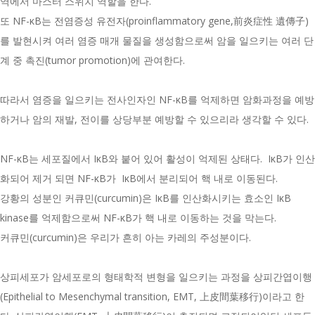
역에서 마스터 스위치 역할을 한다.
또 NF-κB는 전염증성 유전자(proinflammatory gene,前炎症性 遺傳子)
를 발현시켜 여러 염증 매개 물질을 생성함으로써 암을 일으키는 여러 단
계 중 촉진(tumor promotion)에 관여한다.
따라서 염증을 일으키는 전사인자인 NF-κB를 억제하면 암화과정을 예방
하거나 암의 재발, 전이를 상당부분 예방할 수 있으리라 생각할 수 있다.
NF-κB는 세포질에서 IκB와 붙어 있어 활성이 억제된 상태다. IκB가 인산
화되어 제거 되면 NF-κB가 IκB에서 분리되어 핵 내로 이동된다.
강황의 성분인 커큐민(curcumin)은 IκB를 인산화시키는 효소인 IκB
kinase를 억제함으로써 NF-κB가 핵 내로 이동하는 것을 막는다.
커큐민(curcumin)은 우리가 흔히 아는 카레의 주성분이다.
상피세포가 암세포로의 형태학적 변형을 일으키는 과정을 상피간엽이행
(Epithelial to Mesenchymal transition, EMT, 上皮間葉移行)이라고 한