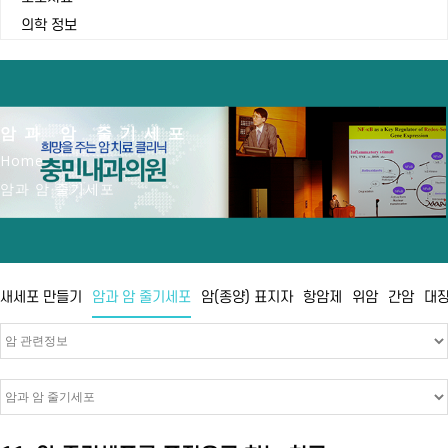
의학 정보
암과 암 줄기세포
Home
암과 암 줄기세포
새세포 만들기
암과 암 줄기세포
암(종양) 표지자
항암제
위암
간암
대