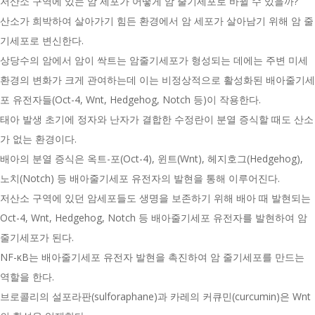
저산소 구역에 있는 암 세포가 어떻게 암 줄기세포로 바뀔 수 있을까?
산소가 희박하여 살아가기 힘든 환경에서 암 세포가 살아남기 위해 암 줄
기세포로 변신한다.
상당수의 암에서 암이 싹트는 암줄기세포가 형성되는 데에는 주변 미세
환경의 변화가 크게 관여하는데 이는 비정상적으로 활성화된 배아줄기세
포 유전자들(Oct-4, Wnt, Hedgehog, Notch 등)이 작용한다.
태아 발생 초기에 정자와 난자가 결합한 수정란이 분열 증식할 때도 산소
가 없는 환경이다.
배아의 분열 증식은 옥트-포(Oct-4), 윈트(Wnt), 헤지호그(Hedgehog),
노치(Notch) 등 배아줄기세포 유전자의 발현을 통해 이루어진다.
저산소 구역에 있던 암세포들도 생명을 보존하기 위해 배아 때 발현되는
Oct-4, Wnt, Hedgehog, Notch 등 배아줄기세포 유전자를 발현하여 암
줄기세포가 된다.
NF-κB는 배아줄기세포 유전자 발현을 촉진하여 암 줄기세포를 만드는
역할을 한다.
브로콜리의 설포라판(sulforaphane)과 카레의 커큐민(curcumin)은 Wnt