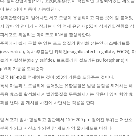
다. 상피간엽이행(EMT, 上皮間葉移行)이 촉진되면 고정되어있던 세포들
이 분리되어 이동이 가능해진다.
상피간엽이행이 일어나면 세포 모양이 유동적이고 다른 곳에 잘 붙어있
지 않아 암 전이가 시작되는데 암 억제 유전자 p53이 상피간엽전환을 상
피세포로 되돌리는 마이크로 RNA를 활성화한다.
주위에서 쉽게 구할 수 있는 포도 껍질의 항산화 성분인 레스베라트롤
(resveratrol), 녹차 추출물인 카테킨(epigallocatechin gallate, EGCG), 마
늘의 아릴성분(diallyl sulfide), 브로콜리의 설포라판(sulforaphane)이
p53의 가동을 도와준다.
결국 NF-κB를 억제하는 것이 p53의 가동을 도와주는 것이다.
특히 마늘과 브로콜리에 들어있는 유황물질은 발암 물질을 제거하는 해
독용 효소를 활성화시켜 발암물질을 무독화시키는 작용이 있어 항암 효
과를 낸다. 암 개시를 사전에 차단하는 작용을 한다.
암 세포가 일차 형성되고 혈관에서 150~200 μm 떨어진 부위는 저산소
부위가 되고 저산소가 되면 암 세포가 암 줄기세포로 바뀐다.