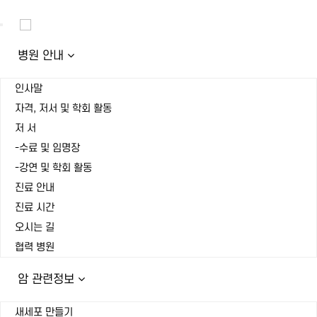
Toggle
navigation
병원 안내
인사말
자격, 저서 및 학회 활동
저 서
-수료 및 임명장
-강연 및 학회 활동
진료 안내
진료 시간
오시는 길
협력 병원
암 관련정보
새세포 만들기