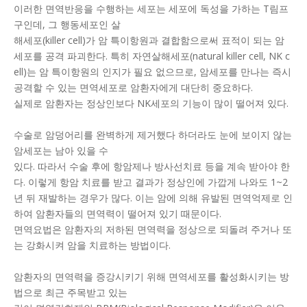
이러한 면역반응을 수행하는 세포는 세포에 독성을 가하는 T림프
구인데, 그 행동세포인 살
해세포(killer cell)가 암 특이항원과 결합함으로써 표적이 되는 암
세포를 공격 파괴한다. 특히 자연살해세포(natural killer cell, NK c
ell)는 암 특이항원의 인지가 필요 없으므로, 암세포를 만나는 즉시
공격할 수 있는 면역세포로 암환자에게 대단히 중요하다.
실제로 암환자는 정상인보다 NK세포의 기능이 많이 떨어져 있다.
수술로 암덩어리를 완벽하게 제거했다 하더라도 눈에 보이지 않는
암세포는 남아 있을 수
있다. 따라서 수술 후에 항암제나 방사선치료 등을 계속 받아야 한
다. 이렇게 항암 치료를 받고 결과가 정상인에 가깝게 나와도 1~2
년 뒤 재발하는 경우가 많다. 이는 암에 의해 유발된 면역억제로 인
하여 암환자들의 면역력이 떨어져 있기 때문이다.
면역요법은 암환자의 저하된 면역력을 정상으로 되돌려 주거나 또
는 강화시켜 암을 치료하는 방법이다.
암환자의 면역력을 증강시키기 위해 면역세포를 활성화시키는 방
법으로 최근 주목받고 있는