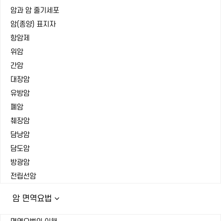
암과 암 줄기세포
암(종양) 표지자
항암제
위암
간암
대장암
유방암
폐암
췌장암
담낭암
담도암
방광암
전립선암
암 면역요법