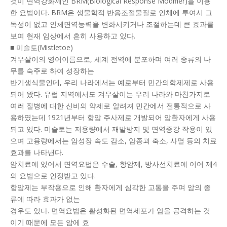
것이 면역강화제인 BRM(Biological Response Modifier)을 이용
한 요법이다. BRM은 생물학적 반응조절물질로 인체에 투여시 그
독성이 없고 인체면역능력을 변화시키거나 조절하는데 큰 효과를
보여 현재 임상에서 흔히 사용하고 있다.
■ 미슬토(Mistletoe)
겨우살이의 영어이름으로, 세계 전역에 분포하며 여러 종류의 나
무를 숙주로 하여 성장하는
반기생식물인데, 우리 나라에서는 예로부터 민간의학제제로 사용
되어 왔다. 유럽 지역에서도 겨우살이는 우리 나라와 마찬가지로
여러 질병에 대한 신비의 약제로 알려져 민간에서 전통적으로 사
용하였는데 1921년부터 항암 주사제로 개발되어 암환자에게 사용
되고 있다. 미슬토는 저용량에서 재발방지 및 면역증강 작용이 있
으며 고용량에서는 암성장 속도 감소, 암종괴 축소, 사멸 등의 치료
효과를 나타낸다.
암치료에 있어서 면역요법은 수술, 항암제, 방사선치료에 이어 제4
의 요법으로 인정받고 있다.
항암제는 부작용으로 인해 환자에게 심각한 고통을 주며 암의 종
류에 따라 효과가 없는
경우도 있다. 면역요법은 활성화된 면역세포가 암을 공격하는 것
이기 때문에 모든 암에 효