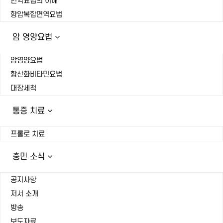
면역요법의 이해
항암복합면역요법
암 영양요법
암영양요법
항산화비타민요법
대장세척
통증 치료
프롤로 치료
충민 소식
공지사항
저서 소개
방송
보도자료