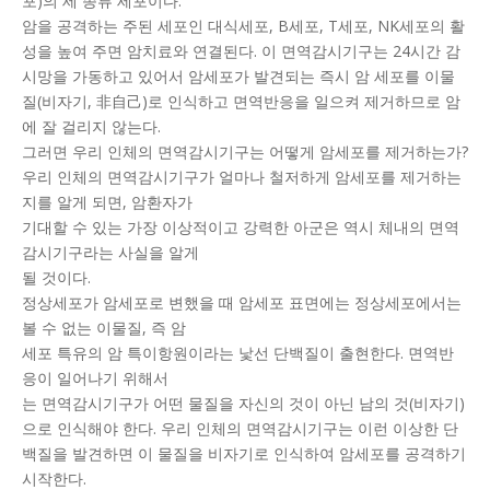
포)의 세 종류 세포이다.
암을 공격하는 주된 세포인 대식세포, B세포, T세포, NK세포의 활
성을 높여 주면 암치료와 연결된다. 이 면역감시기구는 24시간 감
시망을 가동하고 있어서 암세포가 발견되는 즉시 암 세포를 이물
질(비자기, 非自己)로 인식하고 면역반응을 일으켜 제거하므로 암
에 잘 걸리지 않는다.
그러면 우리 인체의 면역감시기구는 어떻게 암세포를 제거하는가?
우리 인체의 면역감시기구가 얼마나 철저하게 암세포를 제거하는
지를 알게 되면, 암환자가
기대할 수 있는 가장 이상적이고 강력한 아군은 역시 체내의 면역
감시기구라는 사실을 알게
될 것이다.
정상세포가 암세포로 변했을 때 암세포 표면에는 정상세포에서는
볼 수 없는 이물질, 즉 암
세포 특유의 암 특이항원이라는 낯선 단백질이 출현한다. 면역반
응이 일어나기 위해서
는 면역감시기구가 어떤 물질을 자신의 것이 아닌 남의 것(비자기)
으로 인식해야 한다. 우리 인체의 면역감시기구는 이런 이상한 단
백질을 발견하면 이 물질을 비자기로 인식하여 암세포를 공격하기
시작한다.