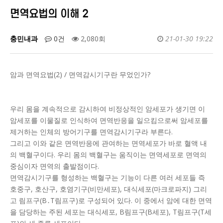
면역요법의 이해 2
충민내과
0건
2,080회
21-01-30 19:22
암과 면역요법(2) / 면역감시기구란 무었인가?
우리 몸을 계속적으로 감시하여 비정상적인 암세포가 생기면 이
암세포를 이물질로 인식하여 면역반응을 일으킴으로써 암세포를
제거하는 인체의 방어기구를 면역감시기구라 부른다.
그리고 이와 같은 면역반응에 관여하는 면역세포가 바로 혈액 내
의 백혈구이다. 우리 몸의 백혈구는 움직이는 면역세포로 면역의
중심이자 면역의 출발점이다.
면역감시기구를 형성하는 백혈구는 기능이 다른 여러 세포들 즉
호중구, 호산구, 호염기구(비만세포), 대식세포(마크로파지) 그리
고 림프구(B․T림프구)로 구성되어 있다. 이 중에서 암에 대한 면역
을 담당하는 주된 세포는 대식세포, B림프구(B세포), T림프구(T세