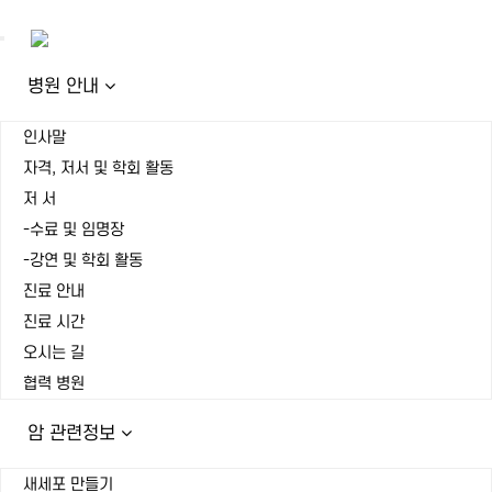
Toggle
navigation
병원 안내
인사말
자격, 저서 및 학회 활동
저 서
-수료 및 임명장
-강연 및 학회 활동
진료 안내
진료 시간
오시는 길
협력 병원
암 관련정보
새세포 만들기